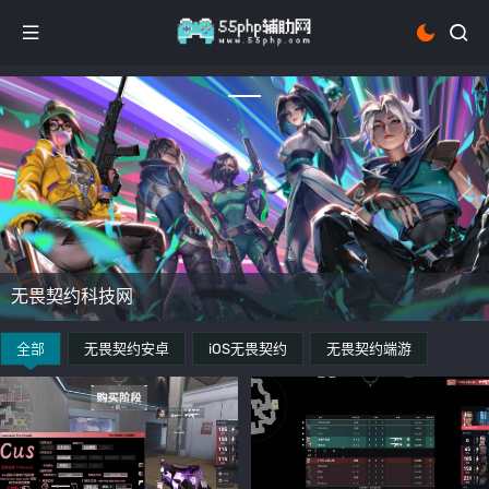
无畏契约科技网
全部
无畏契约安卓
iOS无畏契约
无畏契约端游