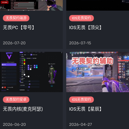
无畏契约端游
IOS无畏契约
无畏PC【零号】
IOS无畏【顶尖】
2026-07-20
2026-07-15
无畏契约安卓
IOS无畏契约
无畏内核(麦克阿瑟)
IOS无畏【星辰】
2026-06-20
2026-04-27