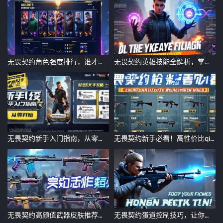
无畏契约角色强度排行，谁才是当前版本的王者？
无畏契约英雄技能全解析，掌握关键技巧制胜战场
无畏契约新手入门指南，从零开始的轻松上手攻略
无畏契约新手必看！高性价比qiang械推荐指南
无畏契约高颜值武器皮肤推荐！这几款手感炸裂必入
无畏契约蛋道控制技巧，让你的射击更精准！