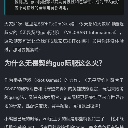
位挑战，guo际服都以其高竞技性和包容性，成为FPS爱好
者不可错过的全球电竞新阵地。
大家好呀~这里是55PhP.cOm的小编！今天想和大家聊聊最近
超火的《无畏契约guo际服》（VALORANT International），
这款游戏可是让全球FPS玩家疯狂打call呢！如果你还没体验
过，那可要抓紧啦~
为什么无畏契约guo际服这么火？
作为拳头游戏（Riot Games）的力作，《无畏契约》融合了
CS:GO的硬核射击和《守望先锋》的英雄技能设定，玩起来既考
验qiang法，又讲究站术配合，guo际服更是集结了来自世界各
地的玩家，匹配速度快，赛事频繁，竞技氛围拉满！
小编自己玩的时候，zui爱上头的就是那些特色特工了——比如能
闪现突袭的Jett，或者用肚雾控场的Viper，每个角色都有独特