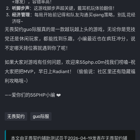
+爆发），容错率高！
听脚步声
：这游戏脚步声超关键，戴耳机玩体验翻倍！
经济管理
：每局开始前记得和队友沟通买qiang策略，别乱花经
济呀~
无畏契约guo际服真的是一款越玩越上头的游戏，无论你是竞技
党还是休闲玩家，都能找到乐趣，小编最近也在疯狂冲分，说
不定哪天排位赛就遇到你了呢！
如果大家对游戏有任何问题，欢迎来55php.cOm找我们唠嗑~祝
大家把把MVP，早日上Radiant！（偷偷说：社区里还有隐藏福
利攻略哦~）
——爱你们的55PHP小编 ❤️
无畏契约
guo际服
本文由无畏契约辅助测试员于2026-04-19发表在无畏契约辅