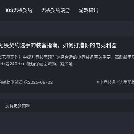
IOS无畏契约
无畏契约端游
游戏资讯
无畏契约选手的装备指南，如何打造你的电竞利器
要在《无畏契约》中提升竞技表现？选择合适的电竞装备至关重要，高刷新率
Hz或240Hz）能确保画面流畅，减少延...
约辅助测试员
2026-08-02
#电竞装备
#选手配
没有更多内容